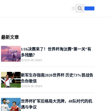
最新文章
1/16决赛来了！世界杯淘汰赛“第一关”有
多残酷？
2026-06-30
0
新军生存指南2026世界杯 历史73%首战告
负你敢信
2026-06-30
8
世界杯扩军后格局大洗牌，48队时代的机
遇与争议