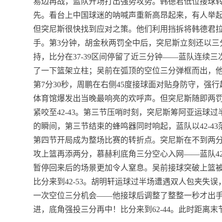
易边再战，蓝队开场打出强势攻势。韩德君低位接球转身
先。看台上中国球迷的呐喊声重新高昂起来，有人举起
但突尼斯很快找到应对之策。他们利用挡拆将韩德君
手。第3分钟，胡金秋两罚全中后，突尼斯立刻还以三分
持，比分在37-39区间停留了近三分钟——蓝队连续
了一下篮架立柱；吴前在弧顶的空位三分弹框而出，
第7分30秒，周鹏在右侧45度接球面对贴身防守，强行
体育馆爆发出当晚最响亮的欢呼声。但突尼斯随即两
紧咬至42-43。第三节压哨时刻，突尼斯筹阿亚运球
的瞬间，第三节结束的蜂鸣器同时响起，蓝队以42-4
第四节开局成为整场比赛的转折点。突尼斯在不到两分
攻上篮再添两分，慕赫利底角三分空心入网——蓝队42
暂停回来后的场景更加令人窒息。吴前接球突破上篮
比分来到42-53。胡明轩运球过半场遭遇双人包夹失
一次空位三分机会——他接球后调整了整整一秒才出
进，底角强投三分再中！比分来到62-44。此时距离末