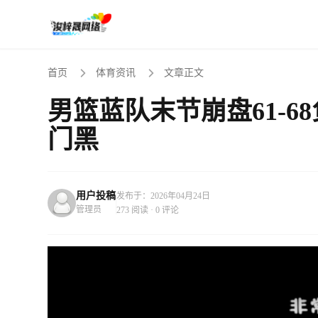
首页
体育资讯
文章正文
男篮蓝队末节崩盘61-6
门黑
用户投稿
发布于：2026年04月24日
管理员
273 阅读 · 0 评论