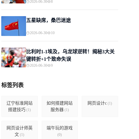
2026-06-30
8
五星缺席，桑巴迷途
2026-06-30
10
比利时1-1埃及，乌龙球逆转！揭秘3大关
键转折+1个致命失误
2026-06-30
9
标签列表
辽宁标准网站
如何搭建网站
网页设计c
(1)
搭建技巧
服务器
(1)
(1)
网页设计师英
端午玩的游戏
文
(1)
(0)