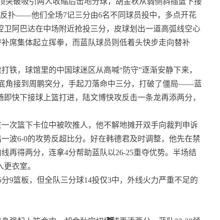
顶突破吸引两人收缩后击地分球，胡金秋从弱侧斜插篮下接
即反扑——他们全场7记三分由6名不同球员投中，多点开花
控卫阿巴达在中场附近抢投三分，皮球划出一道高弧线空心
替补席集体起立挥拳，而蓝队球员则低着头快步走向替补
打铁，球馆里的中国球迷区从高喊“防守”逐渐安静下来，
侧底角接到周鹏突分，手起刀落命中三分，打破了僵局——蓝
秋随即快下接球上篮打进，陆文博快攻反击一条龙再添两分，
在一次篮下卡位中被吹推人，他不解地摊开双手向裁判申诉
一波6-0的攻势反超比分。好在韩德君及时调整，他先在禁
再得两分，连拿4分帮助蓝队以26-25重夺优势。半场结
入更衣室。
分9篮板，但全队三分球14投仅3中，外线火力严重不足的
33
46
26
13
37
33
33
33
33
33
26
37
37
37
4
4