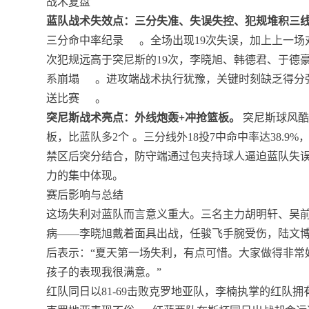
战术复盘
蓝队战术失效点：三分失准、失误失控、犯规堆积三
三分命中率纪录
。全场出现19次失误，加上上一场
次犯规远高于突尼斯的19次，李晓旭、韩德君、于德
系崩塌
。进攻端战术执行犹豫，关键时刻缺乏得分强
送比赛
。
突尼斯战术亮点：外线炮轰+冲抢篮板。
突尼斯球风酷
板，比蓝队多2个
。三分线外18投7中命中率达38.9
禁区后突分结合，防守端通过包夹持球人逼迫蓝队失误
力的集中体现。
赛后影响与总结
这场失利对蓝队而言意义重大。三名主力胡明轩、吴
病——李晓旭戴着面具出战，任骏飞手腕受伤，陆文
后表示：“夏天第一场失利，有点可惜。大家做得非常
孩子的表现我很满意。”
红队同日以81-69击败克罗地亚队，李楠执掌的红队