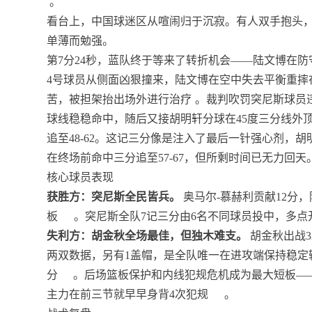
。
看台上，中国球迷区从喧闹归于沉寂。有人双手抱头，
单薄而勉强。
第7分24秒，蓝队终于等来了转折机会——陆文博在
4号球员从侧面凶狠撞来，陆文博在空中失去平衡重摔
苦，被担架抬出场外进行治疗
。裁判吹罚突尼斯球员
球线稳稳命中，随后又接胡明轩分球在45度三分线外
追至48-62。这记三分像是注入了最后一针强心剂，
在终场前命中三分追至57-67，但所剩时间已无力回天
核心球员表现
获胜方：突尼斯全民皆兵。
奥马尔-慕赫利贡献12分，
板
。突尼斯全队7记三分由6名不同球员投中，多
失利方：胡金秋全场最佳，但独木难支。
胡金秋出战32
两双数据，另有1盖帽，是全队唯一在进攻端保持稳定
分
。后场篮板保护和内线犯规危机成为最大短板——
主力在前三节就早早身背4次犯规
。