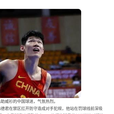
色助威衫的中国球迷，气氛热烈。
，韩德君在禁区扛开防守造成对手犯规，他站在罚球线前深吸