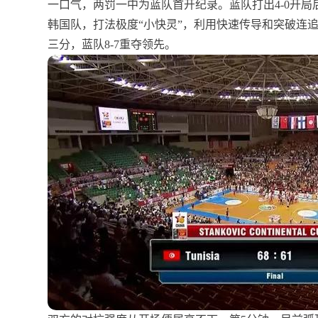
一口气，两罚一中为蓝队首开纪录。蓝队打出4-0开
韩国队，打法极度“小快灵”，利用快速传导和突破连追
三分，蓝队8-7重夺领先。