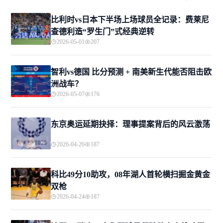
比利时vs日本下半场上场球员全记录：费莱尼
查德利造“罗生门”式经典逆转
2026-05-01
207
智利vs德国 比分预测 + 南美新生代能否阻击欧
洲战车？
2026-05-07
176
东京奥运延期抉择：理事提案背后的风云激荡
2026-04-26
187
科比49分10助攻，08年湖人首轮横扫掘金黄金
双枪
2026-04-24
187