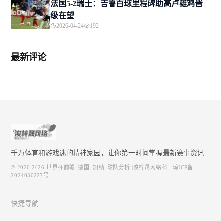
法国5-2瑞士：吉鲁百球里程碑助高卢雄鸡晋
级在望
2026-04-24
192
最新评论
千万体育和游戏迷的精神家园，让你第一时间掌握最新赛事资讯
© 2026
2026 世界杯前瞻_德国_加纳_球队分析 |浚梓晟网络科
.
琼ICP备
2024030227号
快捷导航