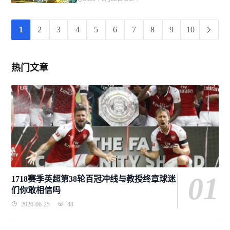
日。
1
2
3
4
5
6
7
8
9
10
热门文章
01
1718赛季英超第38轮百冠冲线与教授终章球迷
们你敢相信吗
2026-06-25
48