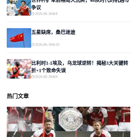
世界杯扩军后格局大洗牌，48队时代的机遇与
争议
2026-06-30
8
五星缺席，桑巴迷途
2026-06-30
10
比利时1-1埃及，乌龙球逆转！揭秘3大关键转
折+1个致命失误
2026-06-30
9
热门文章